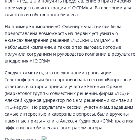
КОРП» Ред. 2.0 и получить представление о практических
преимуществах интеграции «1С:CRM» и IP-телефонии для
клиентов и собственного бизнеса.
На примере компании «О-Сувенир» участникам была
предоставлена возможность из первых уст узнать о
нюансах внедрения решения «1С:CRM СТАНДАРТ» в
небольшой компании, а также о тех выгодах, которые
получили сотрудники и руководство компании в результате
внедрения «1С:CRM».
Следует отметить, что по окончании трансляции
Телеконференции была организована сессия «Вопросов и
ответов», в которой приняли участие Евгений Орехов
(Маркетолог группы совместных решений, фирма «1С») и
Алексей Кудинов (Директор по CRM решениями компании
«1С-Рарус»). По результатам сессии, участникам, задавшим
самые интересные и каверзные вопросы, были вручены
памятные призы – книга Алексея Кудинова «CRM:практика
эффективного бизнеса» с автографом автора.
Победителями