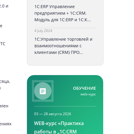
.0 и
1С:ERP Управление
предприятием + 1С:CRM.
Модуль для 1С:ERP и 1С:К...
же
4 July 2024
1С:Управление торговлей и
ИТС
взаимоотношениями с
клиентами (CRM) ПРО...
сяца,
м
ОБУЧЕНИЕ
web-курс
млен
03 — 28 августа 2026
WEB-курс «Практика
ениях
работы в „1С:CRM