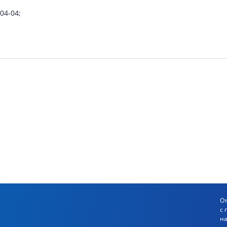
04-04;
От
с 
на