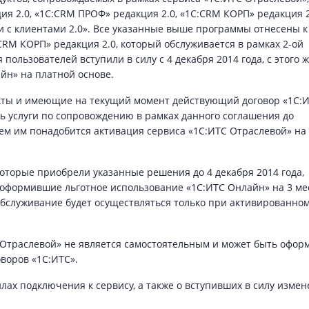
 2.0, «1С:CRM ПРОФ» редакция 2.0, «1С:CRM КОРП» редакция 2
 с клиентами 2.0». Все указанные выше программы отнесены к
CRM КОРП» редакция 2.0, который обслуживается в рамках 2-ой
ользователей вступили в силу с 4 декабря 2014 года, с этого 
н» на платной основе.
ты и имеющие на текущий момент действующий договор «1С:
ть услуги по сопровождению в рамках данного соглашения до
ем им понадобится активация сервиса «1С:ИТС Отраслевой» на
которые приобрели указанные решения до 4 декабря 2014 года,
оформившие льготное использование «1С:ИТС Онлайн» на 3 ме
м обслуживание будет осуществляться только при активированно
С Отраслевой» не является самостоятельным и может быть офор
оворов «1С:ИТС».
ах подключения к сервису, а также о вступивших в силу измен