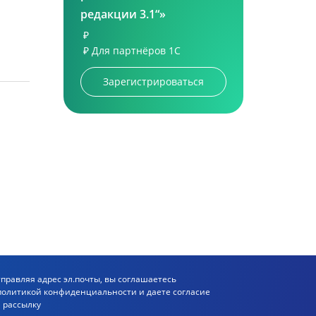
редакции 3.1“»
₽
₽
Для партнёров 1С
Зарегистрироваться
правляя адрес эл.почты, вы соглашаетесь
политикой
конфиденциальности и даете согласие
 рассылку