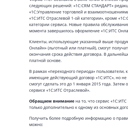
следующих решений: «1С:CRM СТАНДАРТ» редакция
«1С:Управление торговлей и взаимоотношениями
«1С:ИТС Отраслевой 1-ой категории», кроме «1С:
категории сервиса. Новые правила обслуживания п
момента завершилось оформление «1С:ИТС Онлай
Клиенты, использующие указанный выше продук
Онлайн» (льготный или платный), смогут получа
окончания срока действия договора. В дальнейш
платной основе.
В рамках «переходного периода» пользователи, 
имеющие действующий договор «1С:ИТС», но не 
смогут сделать это до 1 января 2015 года. Зате
сервисе «1С:ИТС Отраслевой».
Обращаем внимание
на то, что сервис «1С:ИТ
только дополнительно к одному из основных дог
Получить более подробную информацию о правил
можно: