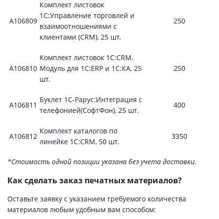
Комплект листовок
1С:Управление торговлей и
А106809
250
взаимоотношениями с
клиентами (CRM), 25 шт.
Комплект листовок 1С:CRM.
А106810
Модуль для 1С:ERP и 1С:КА, 25
250
шт.
Буклет 1С-Рарус:Интеграция с
А106811
400
телефонией(СофтФон), 25 шт.
Комплект каталогов по
А106812
3350
линейке 1С:CRM, 50 шт.
*Стоимость одной позиции указана без учета доставки
.
Как сделать заказ печатных материалов?
Оставьте заявку с указанием требуемого количества
материалов любым удобным вам способом: