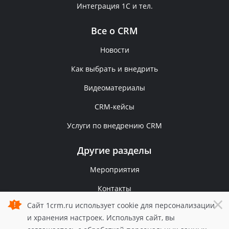
Интеграция 1С и тел.
Все о CRM
Новости
Как выбрать и внедрить
Видеоматериалы
CRM-кейсы
Услуги по внедрению CRM
Другие разделы
Мероприятия
Контакты
×
Сайт 1crm.ru использует cookie для персонализации
Политика конфиденциальности
и хранения настроек. Используя сайт, вы
© 2006 — 2026 1С-Рарус.