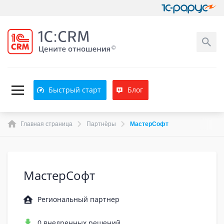
Быстрый старт
Блог
Главная страница
Партнёры
МастерСофт
МастерСофт
Региональный партнер
0 внедренных решений