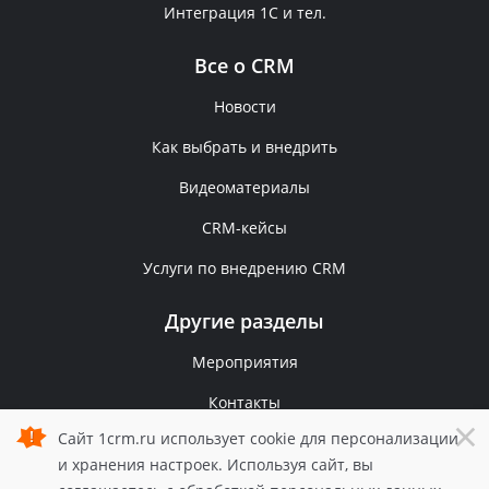
Интеграция 1С и тел.
Все о CRM
Новости
Как выбрать и внедрить
Видеоматериалы
CRM-кейсы
Услуги по внедрению CRM
Другие разделы
Мероприятия
Контакты
×
Сайт 1crm.ru использует cookie для персонализации
Политика конфиденциальности
и хранения настроек. Используя сайт, вы
© 2006 — 2026 1С-Рарус.