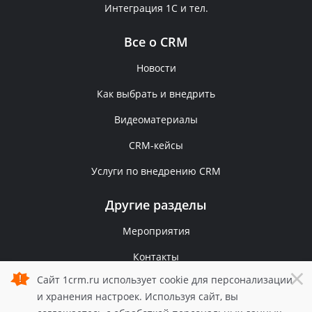
Интеграция 1С и тел.
Все о CRM
Новости
Как выбрать и внедрить
Видеоматериалы
CRM-кейсы
Услуги по внедрению CRM
Другие разделы
Мероприятия
Контакты
×
Сайт 1crm.ru использует cookie для персонализации
Политика конфиденциальности
и хранения настроек. Используя сайт, вы
© 2006 — 2026 1С-Рарус.