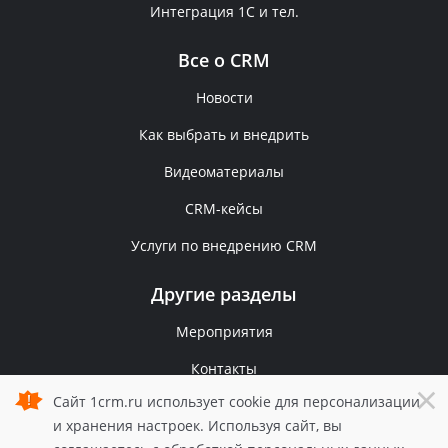
Интеграция 1С и тел.
Все о CRM
Новости
Как выбрать и внедрить
Видеоматериалы
CRM-кейсы
Услуги по внедрению CRM
Другие разделы
Мероприятия
Контакты
×
Сайт 1crm.ru использует cookie для персонализации
Политика конфиденциальности
и хранения настроек. Используя сайт, вы
© 2006 — 2026 1С-Рарус.