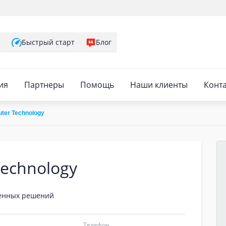
е
Быстрый старт
Блог
ия
Партнеры
Помощь
Наши клиенты
Конт
er Technology
echnology
енных решений
Телефон