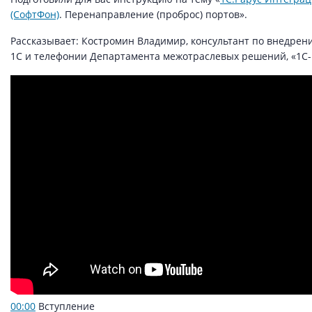
(СофтФон)
. Перенаправление (проброс) портов».
Рассказывает: Костромин Владимир, консультант по внедре
1С и телефонии Департамента межотраслевых решений, «1С-
00:00
Вступление