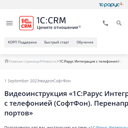
КОРП Поддержка
Быстрый старт
Обучение
Главная страница
Новости
1C:Рарус Интеграция с телефонией (Соф
1 September 2023
видео
СофтФон
Видеоинструкция «1C:Рарус Интег
с телефонией (СофтФон). Перенап
портов»
Подготовили для вас инструкцию на тему «
1C:Рарус Интеграц