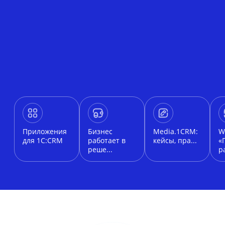
Приложения
Бизнес
Media.1CRM:
W
для 1С:CRM
работает в
кейсы, пра...
«
реше...
ра