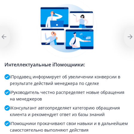
Интеллектуальные iПомощники:
И
iПродавец информирует об увеличении конверсии в
результате действий менеджера по сделке
iРуководитель честно распределяет новые обращения
на менеджеров
iКонсультант автоопределяет категорию обращения
клиента и рекомендует ответ из базы знаний
iПомощники прокачивают свои навыки и в дальнейшем
самостоятельно выполняют действия