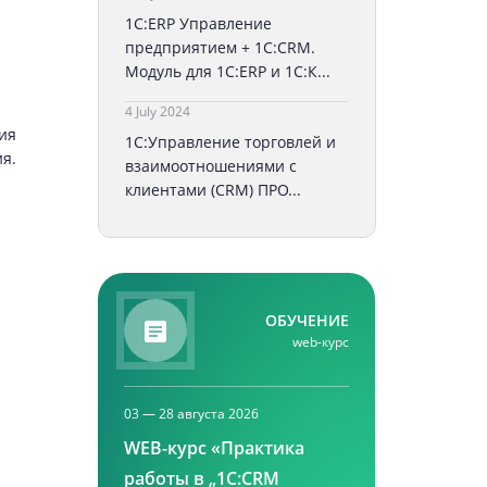
1С:ERP Управление
предприятием + 1С:CRM.
Модуль для 1С:ERP и 1С:К...
4 July 2024
ия
1С:Управление торговлей и
я.
взаимоотношениями с
клиентами (CRM) ПРО...
ОБУЧЕНИЕ
web-курс
03 — 28 августа 2026
WEB-курс «Практика
работы в „1С:CRM