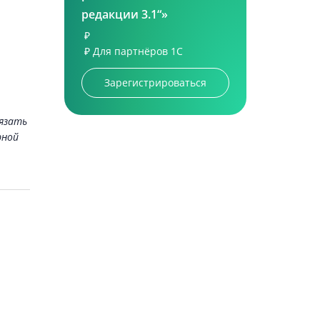
редакции 3.1“»
₽
₽
Для партнёров 1С
Зарегистрироваться
вязать
рной