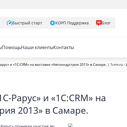
Быстрый старт
КОРП Поддержка
Блог
ы
Помощь
Наши клиенты
Контакты
арус» и «1С:CRM» на выставке «Автоиндустрия 2013» в Самаре. | 1crm.ru
С-Рарус» и «1С:CRM» на
рия 2013» в Самаре.
Рарус» приняли участие во