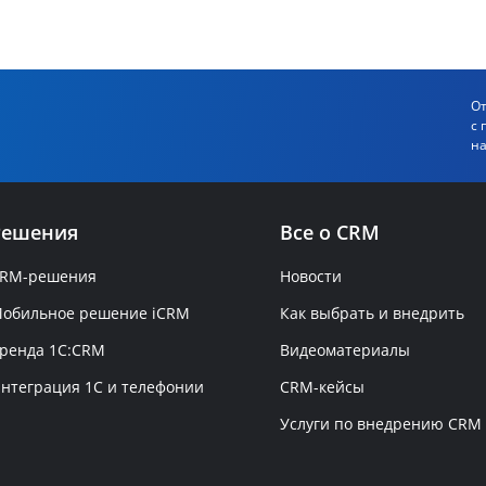
От
с 
на
Решения
Все о CRM
RM-решения
Новости
обильное решение iCRM
Как выбрать и внедрить
ренда 1C:CRM
Видеоматериалы
нтеграция 1С и телефонии
CRM-кейсы
Услуги по внедрению CRM