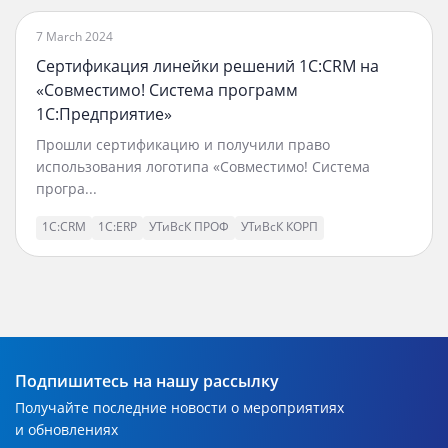
7 March 2024
Сертификация линейки решений 1С:CRM на
«Совместимо! Система программ
1С:Предприятие»
Прошли сертификацию и получили право
использования логотипа «Совместимо! Система
програ...
1С:CRM
1С:ERP
УТиВсК ПРОФ
УТиВсК КОРП
Подпишитесь на нашу рассылку
Получайте последние новости о мероприятиях
и обновлениях