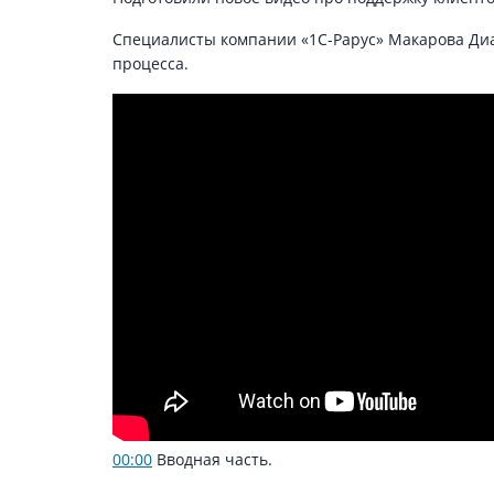
Специалисты компании «1С-Рарус» Макарова Диа
процесса.
00:00
Вводная часть.