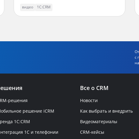
видео
1С:CRM
От
с 
на
Решения
Все о CRM
RM-решения
Новости
обильное решение iCRM
Как выбрать и внедрить
ренда 1C:CRM
Видеоматериалы
нтеграция 1С и телефонии
CRM-кейсы