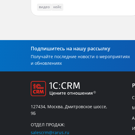
видео
кейс
Подпишитесь на нашу рассылку
Получайте последние новости о мероприятиях
и обновлениях
C
127434, Москва, Дмитровское шоссе,
М
9Б
А
ОТДЕЛ ПРОДАЖ:
И
salescrm@rarus.ru