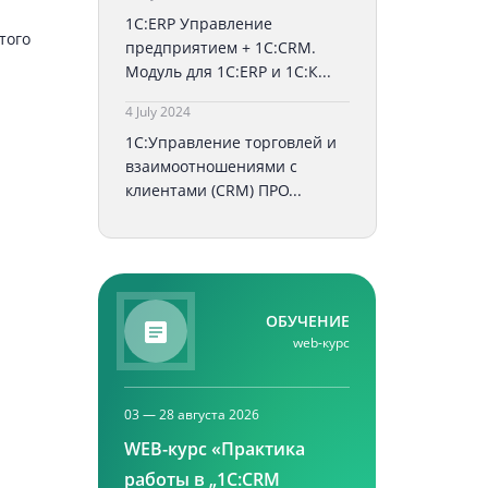
1С:ERP Управление
того
предприятием + 1С:CRM.
Модуль для 1С:ERP и 1С:К...
4 July 2024
1С:Управление торговлей и
взаимоотношениями с
клиентами (CRM) ПРО...
ОБУЧЕНИЕ
web-курс
03 — 28 августа 2026
WEB-курс «Практика
работы в „1С:CRM