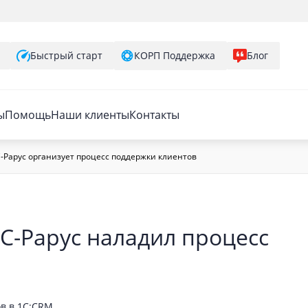
Быстрый старт
КОРП Поддержка
Блог
ы
Помощь
Наши клиенты
Контакты
С-Рарус организует процесс поддержки клиентов
1С-Рарус наладил процесс
в в 1C:CRM.