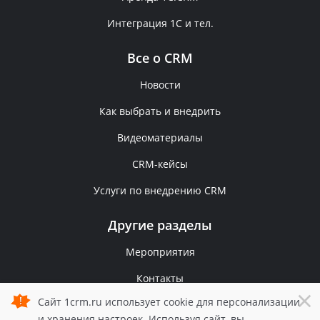
Интеграция 1С и тел.
Все о CRM
Новости
Как выбрать и внедрить
Видеоматериалы
CRM-кейсы
Услуги по внедрению CRM
Другие разделы
Мероприятия
Контакты
×
Сайт 1crm.ru использует cookie для персонализации
Политика конфиденциальности
и хранения настроек. Используя сайт, вы