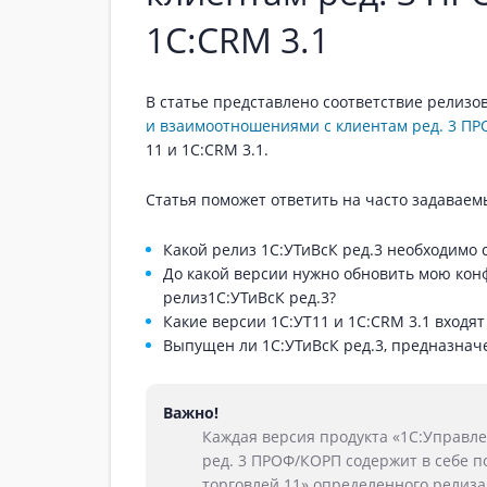
1С:CRM 3.1
В статье представлено соответствие релизо
и взаимоотношениями с клиентам ред. 3 П
11 и 1С:CRM 3.1.
Статья поможет ответить на часто задаваем
Какой релиз 1C:УТиВсК ред.3 необходимо 
До какой версии нужно обновить мою кон
релиз1C:УТиВсК ред.3?
Какие версии 1С:УТ11 и 1С:CRM 3.1 входят
Выпущен ли 1C:УТиВсК ред.3, предназнач
Важно!
Каждая версия продукта «1С:Управл
ред. 3 ПРОФ/КОРП содержит в себе 
торговлей 11» определенного релиза