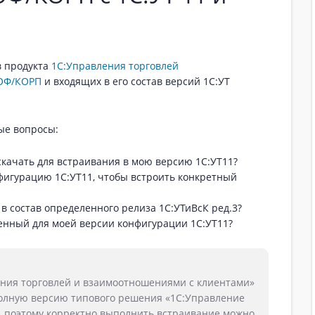
в продукта
1С:Управления торговлей
РОФ/КОРП
и входящих в его состав версий 1С:УТ
ые вопросы:
скачать для встраивания в мою версию 1С:УТ11?
фигурацию 1С:УТ11, чтобы встроить конкретный
 в состав определенного релиза 1C:УТиВсК ред.3?
енный для моей версии конфигурации 1С:УТ11?
ения торговлей и взаимоотношениями с клиентами»
полную версию типового решения «1С:Управление
, поэтому корректно выполнить встраивание можно