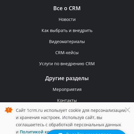
Все о CRM
Новости
Как выбрать и внедрить
Видеоматериалы
CRM-кейсы
Услуги по внедрению CRM
Другие разделы
Мероприятия
Контакты
×
Сайт 1crm.ru использует cookie для персонализации
Политика конфиденциальности
и хранения настроек. Используя сайт, вы
© 2006 — 2026 1С-Рарус.
соглашаетесь с обработкой персональных данных
Все права защищены.
и
Политикой конфиденциальности
1crm.ru.