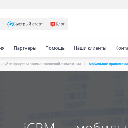
е
Быстрый старт
Блог
ия
Партнеры
Помощь
Наши клиенты
Конт
ируйте процессы взаимоотношений с клиентами
Мобильное приложение
iCRM — мобиль