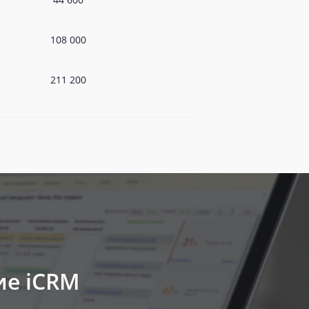
108 000
211 200
ие iCRM