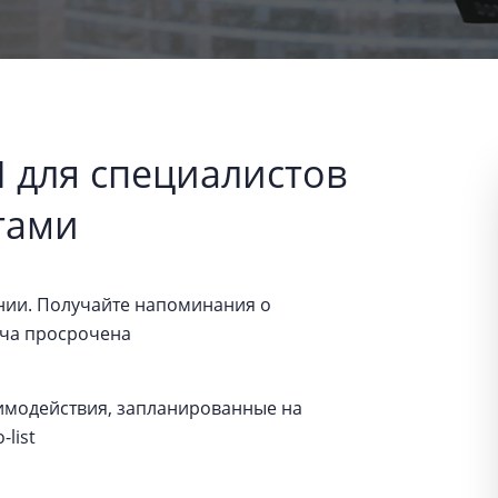
 для специалистов
тами
нии. Получайте напоминания о
дача просрочена
имодействия, запланированные на
list