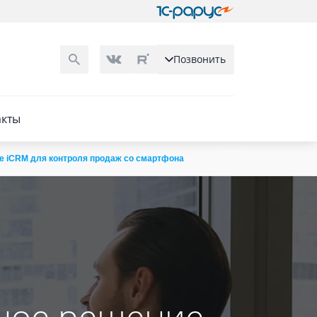
Позвонить
акты
 iCRM для контроля продаж со смартфона
ное решение