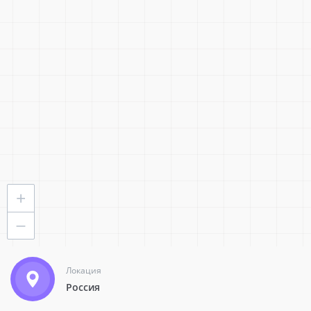
Статус:
Все
Стать партнером
Лаборатория информационных технологий
Москва
Ключевой
+
—
229
23440
Локация
Россия
+7 (499) 380-94-49