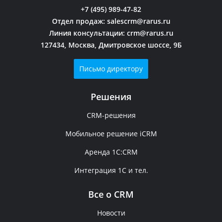
+7 (495) 989-47-82
Отдел продаж:
salescrm@rarus.ru
107
Линия консультации:
crm@rarus.ru
127434, Москва, Дмитровское шоссе, 9Б
4410
Письмо директору
+375 (017) 392-58-15
Решения
CRM-решения
1С-РАРУС-СПб
Мобильное решение iCRM
Санкт-Петербург
Аренда 1C:CRM
Интеграция 1С и тел.
Ключевой
Все о CRM
155
Новости