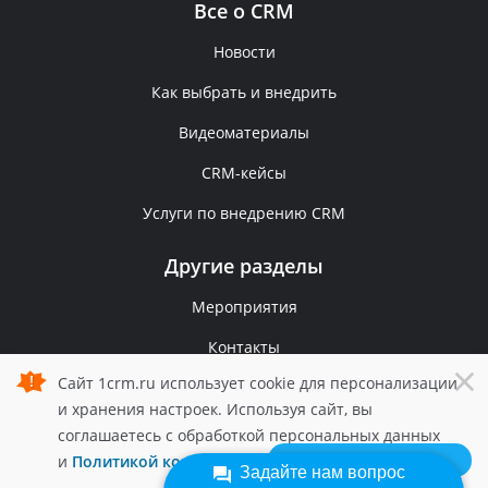
Все о CRM
Новости
Как выбрать и внедрить
Видеоматериалы
CRM-кейсы
Услуги по внедрению CRM
Другие разделы
Мероприятия
Контакты
×
Сайт 1crm.ru использует cookie для персонализации
Политика конфиденциальности
и хранения настроек. Используя сайт, вы
© 2006 — 2026 1С-Рарус.
соглашаетесь с обработкой персональных данных
Все права защищены.
Быстро с 1С-Битрикс
и
Политикой конфиденциальности
1crm.ru.
Задайте нам вопрос