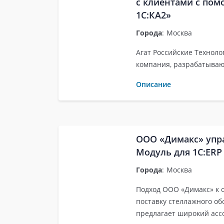
с клиентами с пом
1С:КА2»
Города
:
Москва
Агат Российские Техноло
компания, разрабатыва
Описание
ООО «Димакс» упр
Модуль для 1С:ERP 
Города
:
Москва
Подход ООО «Димакс» к 
поставку стеллажного об
предлагает широкий асс