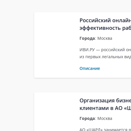
Российский онлай
эффективность ра
Города
:
Москва
ИВИ.РУ — российский он
из первых легальных вид
Описание
Организация бизн
клиентами в АО «
Города
:
Москва
АО «ШАРД» занимается р