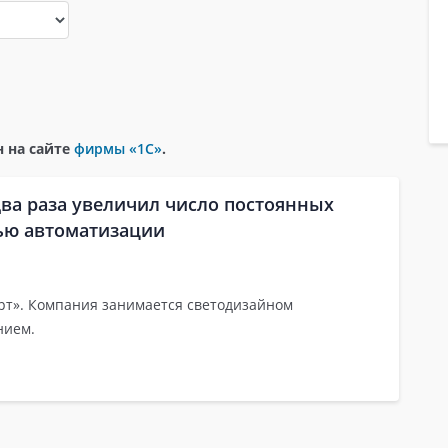
 на сайте
фирмы «1С»
.
два раза увеличил число постоянных
Обучение
Се
ью автоматизации
т». Компания занимается светодизайном
нием.