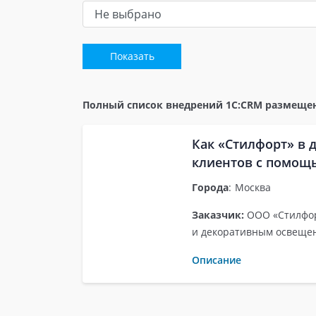
Полный список внедрений 1С:CRM размещен
Как «Стилфорт» в 
клиентов с помощ
Города
:
Москва
Заказчик:
ООО «Стилфор
и декоративным освеще
Описание