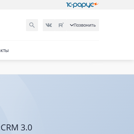
Позвонить
акты
CRM 3.0