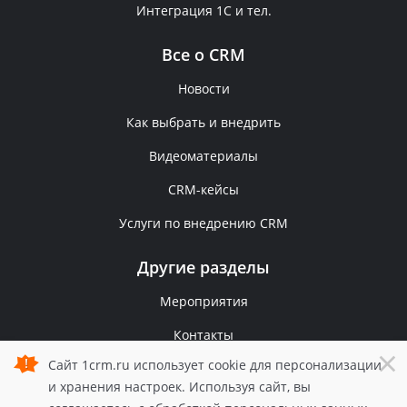
Интеграция 1С и тел.
Все о CRM
Новости
Как выбрать и внедрить
Видеоматериалы
CRM-кейсы
Услуги по внедрению CRM
Другие разделы
Мероприятия
Контакты
×
Сайт 1crm.ru использует cookie для персонализации
Политика конфиденциальности
и хранения настроек. Используя сайт, вы
© 2006 — 2026 1С-Рарус.