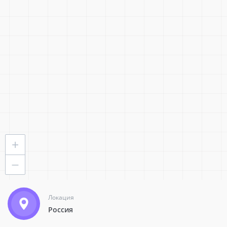
Статус:
Все
Стать партнером
ПрограмМастер
Тольятти
Региональный
+
—
0
0
Локация
Россия
+7 (8482) 52-60-70