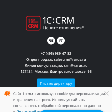
+7 (495) 989-47-82
Отдел продаж:
salescrm@rarus.ru
Линия консультации:
crm@rarus.ru
127434, Москва, Дмитровское шоссе, 9Б
Письмо директору
×
Сайт 1crm.ru использует cookie для персонализации
Политика конфиденциальности
и хранения настроек. Используя сайт, вы
© 2006 — 2026 1С-Рарус.
соглашаетесь с обработкой персональных данных
Все права защищены.
и
Политикой конфиденциальности
1crm.ru.