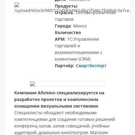
Продукты
:
Отрасль
:
Оптово-розничная
торговля
Города
:
Минск
Количество
АРМ
:
1С:Управление
торговлей и
взаимоотношениями с
клиентами (CRM)
Партнёр
:
СмартЭксперт
Компания Allvision специализируется на
разработке проектов и комплексном
оснащении визуальными системами
.
Специалисты обладают необходимыми
компетенциями для создания готовых решений:
конференц-залов, залов совещаний, учебных
аудиторий, домашних кинотеатров. Магазин