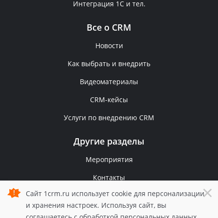
Интеграция 1С и тел.
Все о CRM
Новости
Как выбрать и внедрить
Видеоматериалы
CRM-кейсы
Услуги по внедрению CRM
Другие разделы
Мероприятия
Контакты
×
Сайт 1crm.ru использует cookie для персонализации
Политика конфиденциальности
и хранения настроек. Используя сайт, вы
© 2006 — 2026 1С-Рарус.
соглашаетесь с обработкой персональных данных
Все права защищены.