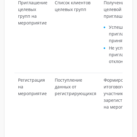
Приглашение
Список клиентов
Получение кли
целевых
целевых групп
целевой групп
групп на
приглашения:
мероприятие
Успешно:
приглашени
принято.
Не успешно:
приглашени
отклонено.
Регистрация
Поступление
Формирование
на
данных от
итогового спис
мероприятие
регистрирующихся
участников,
зарегистриров
на мероприяти