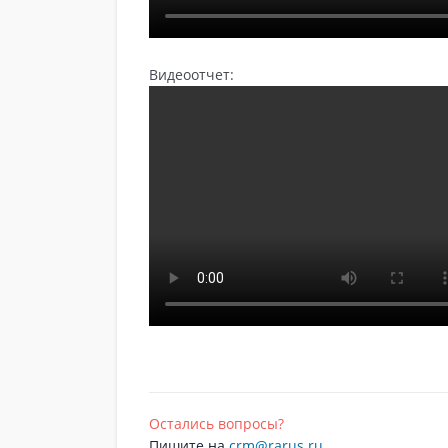
Видеоотчет:
Остались вопросы?
Пишите на
crm@rarus.ru