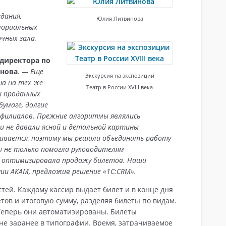
здания,
Юлия Литвинова
мориальных
чных зала,
 директора по
инова
.
— Еще
Экскурсия на экспозиции
на на тех же
Театр в России XVIII века
ы проданных
умаге, долгие
 филиалов. Прежние алгоритмы являлись
и не давали ясной и детальной картины
вивается, поэтому мы решили объединить работу
ы не только помогла руководителям
и оптимизировала продажу билетов. Наши
ии АКАМ, предложив решение «1С:CRM».
тей. Каждому кассир выдает билет и в конце дня
ов и итоговую сумму, разделяя билеты по видам.
Теперь они автоматизированы. Билеты
не заранее в типографии. Время, затрачиваемое