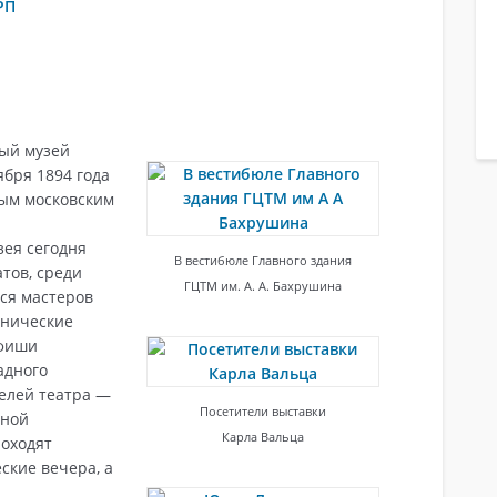
РП
ый музей
ября 1894 года
ым московским
Обучение
Се
ея сегодня
В вестибюле Главного здания
тов, среди
ГЦТМ им. А. А. Бахрушина
ся мастеров
енические
афиши
адного
телей театра —
Посетители выставки
бной
Карла Вальца
роходят
ские вечера, а