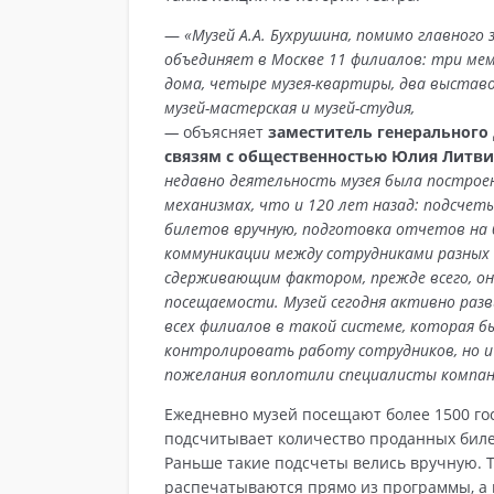
—
«Музей А.А. Бухрушина, помимо главного 
объединяет в Москве 11 филиалов: три ме
дома, четыре музея-квартиры, два выставо
музей-мастерская и музей-студия,
—
объясняет
заместитель генерального
связям с общественностью Юлия Литв
недавно деятельность музея была построе
механизмах, что и 120 лет назад: подсчет
билетов вручную, подготовка отчетов на б
коммуникации между сотрудниками разных
сдерживающим фактором, прежде всего, он
посещаемости. Музей сегодня активно раз
всех филиалов в такой системе, которая б
контролировать работу сотрудников, но 
пожелания воплотили специалисты компан
Ежедневно музей посещают более 1500 гос
подсчитывает количество проданных билет
Раньше такие подсчеты велись вручную. 
распечатываются прямо из программы, а 