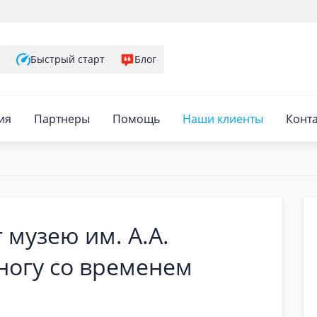
е
Быстрый старт
Блог
ия
Партнеры
Помощь
Наши клиенты
Конт
 музею им. А.А.
ногу со временем