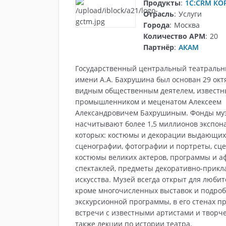
Продукты
:
1C:CRM КО
Отрасль
:
Услуги
Города
:
Москва
Количество АРМ
:
20
Партнёр
:
АКАМ
Государственный центральный театральн
имени А.А. Бахрушина был основан 29 окт
видным общественным деятелем, известн
промышленником и меценатом Алексеем
Александровичем Бахрушиным. Фонды муз
насчитывают более 1,5 миллионов экспона
которых: костюмы и декорации выдающих
сценографии, фотографии и портреты, сц
костюмы великих актеров, программы и 
спектаклей, предметы декоративно-прикл
искусства. Музей всегда открыт для люби
кроме многочисленных выставок и подро
экскурсионной программы, в его стенах п
встречи с известными артистами и творче
также лекции по истории театра.