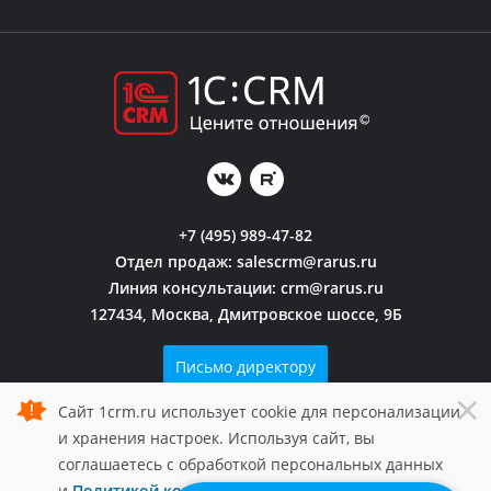
+7 (495) 989-47-82
Отдел продаж:
salescrm@rarus.ru
Линия консультации:
crm@rarus.ru
127434, Москва, Дмитровское шоссе, 9Б
Письмо директору
×
Сайт 1crm.ru использует cookie для персонализации
Политика конфиденциальности
и хранения настроек. Используя сайт, вы
© 2006 — 2026 1С-Рарус.
соглашаетесь с обработкой персональных данных
Все права защищены.
и
Политикой конфиденциальности
1crm.ru.