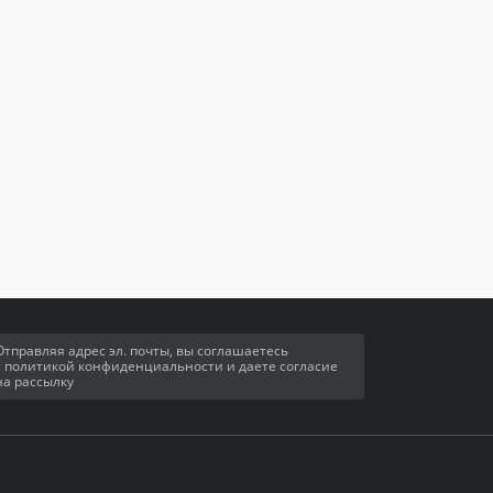
Отправляя адрес эл. почты, вы соглашаетесь
с политикой конфиденциальности и даете согласие
на рассылку