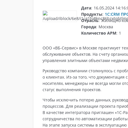
Дата
:
16.05.2024 14:16:
Продукты
:
1С:CRM ПР
Отрасль
:
Жилищно-ком
Города
:
Москва
Количество АРМ
:
1
ООО «ВБ-Сервис» в Москве практикует те
обслуживание объектов. На счету организ
Обучение
управления элитными объектами недвижи
Руководство компании столкнулось с про
о клиентах. Из-за того, что документация
носителях, менеджеры не всегда могли о
статус выполнения проектов.
Чтобы исключить потерю данных, руковод
процессов. Для реализации проекта при
В качестве интегратора приглашен «1С-Ра
сотрудничества по автоматизации работы
На этапе запуска системы в эксплуатацию