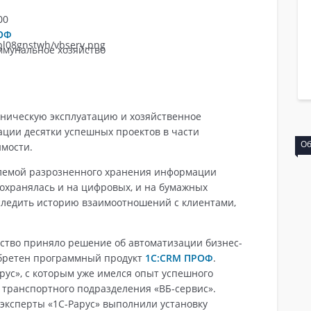
00
ОФ
мунальное хозяйство
хническую эксплуатацию и хозяйственное
ации десятки успешных проектов в части
Сертификация
Об
мости.
блемой разрозненного хранения информации
 сохранялась и на цифровых, и на бумажных
тследить историю взаимоотношений с клиентами,
ство приняло решение об автоматизации бизнес-
обретен программный продукт
1С:CRM ПРОФ
.
рус», с которым уже имелся опыт успешного
 транспортного подразделения «ВБ-сервис».
 эксперты «1С-Рарус» выполнили установку