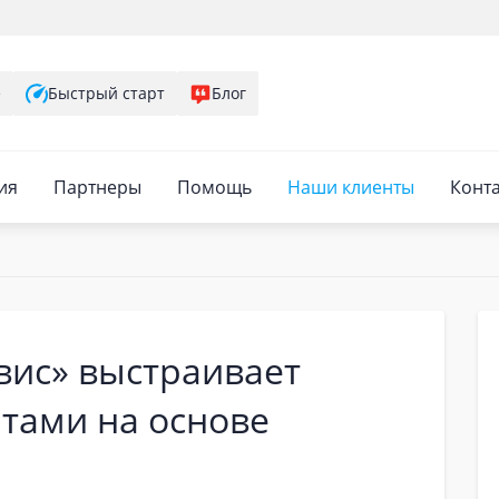
е
Быстрый старт
Блог
ия
Партнеры
Помощь
Наши клиенты
Конт
вис» выстраивает
тами на основе