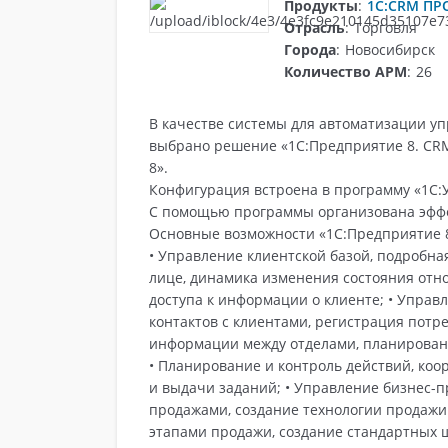
Продукты
:
1С:CRM ПР
Отрасль
:
Торговля
Города
:
Новосибирск
Количество АРМ
:
26
В качестве системы для автоматизации у
выбрано решение «1С:Предприятие 8. CRM
8».
Конфигурация встроена в программу «1С:
Сертификация
С помощью программы организована эффе
Основные возможности «1С:Предприятие 
• Управление клиентской базой, подробна
лице, динамика изменения состояния отн
доступа к информации о клиенте; • Управ
контактов с клиентами, регистрация потр
информации между отделами, планировани
• Планирование и контроль действий, ко
и выдачи заданий; • Управление бизнес-п
продажами, создание технологии продажи
этапами продажи, создание стандартных 