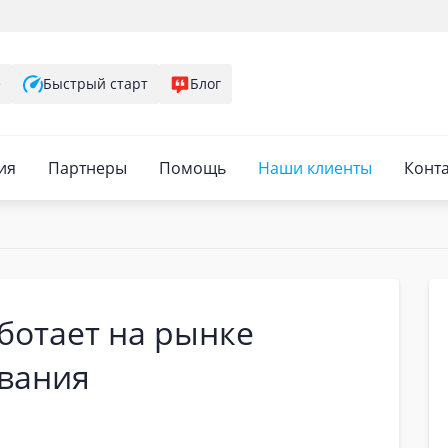
е
Быстрый старт
Блог
ия
Партнеры
Помощь
Наши клиенты
Конт
ботает на рынке
вания