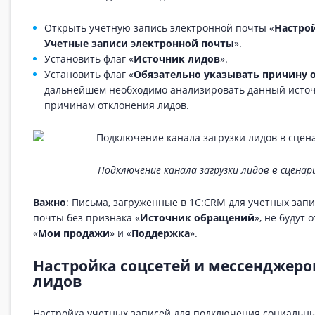
Открыть учетную запись электронной почты «
Настро
Учетные записи электронной почты
».
Установить флаг «
Источник лидов
».
Установить флаг «
Обязательно указывать причину 
дальнейшем необходимо анализировать данный источ
причинам отклонения лидов.
Подключение канала загрузки лидов в сцена
Важно
: Письма, загруженные в 1С:CRM для учетных зап
почты без признака «
Источник обращений
», не будут
«
Мои продажи
» и «
Поддержка
».
Настройка соцсетей и мессенджеро
лидов
Настройка учетных записей для подключения социальны