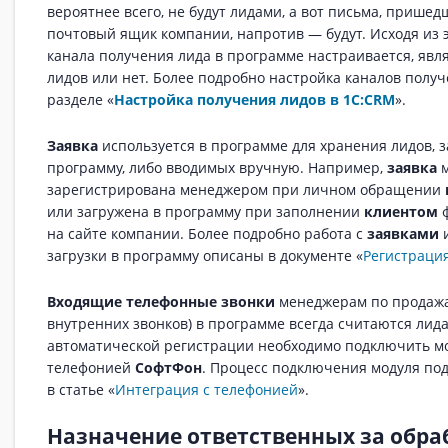
вероятнее всего, не будут лидами, а вот письма, прише
почтовый ящик компании, напротив — будут. Исходя из э
канала получения лида в программе настраивается, явл
лидов или нет. Более подробно настройка каналов получ
разделе «
Настройка получения лидов в 1С:CRM
».
Заявка
используется в программе для хранения лидов, 
программу, либо вводимых вручную. Например,
заявка
м
зарегистрирована менеджером при личном обращении
или загружена в программу при заполнении
клиентом
ф
на сайте компании. Более подробно работа с
заявками
и
загрузки в программу описаны в документе «
Регистрация
Входящие телефонные звонки
менеджерам по продажа
внутренних звонков) в программе всегда считаются лида
автоматической регистрации необходимо подключить мо
телефонией
СофтФон
. Процесс подключения модуля по
в статье «
Интеграция с телефонией
».
Назначение ответственных за обра