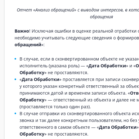
Отчет «Анализ обращений» с выводом интересов, в кот
обращения
Важно
! Исключая ошибки в оценке реальной отработки
необходимо учитывать следующие сведения о формиров
обращений
»:
В случае, если в сконвертированном объекте не указа
исполнитель (указана роль) — «
Дата Обработки
» и «
О
Обработку
» не проставляются.
«
Дата Обработки
» проставляется при записи сконве
у которого указан конкретный ответственный за объек
принимаются датой и временем записи объекта. «
Отв
Обработку
» — ответственный из объекта и далее не 
(проставляется только один раз).
В случае отправки из сконвертированного объекта ис
звонка и так далее конкретным пользователем, но без
ответственного в самом объекте — «
Дата Обработки
»
Обработку
» не проставляются.