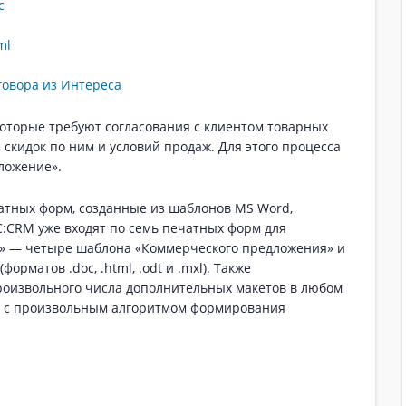
c
ml
говора из Интереса
которые требуют согласования с клиентом товарных
 скидок по ним и условий продаж. Для этого процесса
ложение».
атных форм, созданные из шаблонов MS Word,
С:CRM уже входят по семь печатных форм для
» — четыре шаблона «Коммерческого предложения» и
рматов .doc, .html, .odt и .mxl). Также
роизвольного числа дополнительных макетов в любом
ток с произвольным алгоритмом формирования