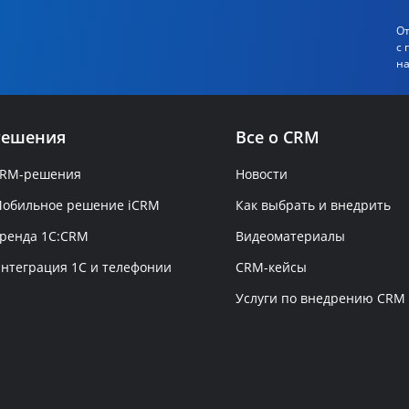
От
с 
на
Решения
Все о CRM
RM-решения
Новости
обильное решение iCRM
Как выбрать и внедрить
ренда 1C:CRM
Видеоматериалы
нтеграция 1С и телефонии
CRM-кейсы
Услуги по внедрению CRM