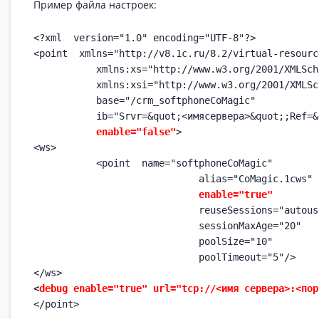
Пример файла настроек:
<?xml  version="1.0" encoding="UTF-8"?>

<point  xmlns="http://v8.1c.ru/8.2/virtual-resourc
           xmlns:xs="http://www.w3.org/2001/XMLSche
           xmlns:xsi="http://www.w3.org/2001/XMLSc
           base="/crm_softphoneCoMagic"

           ib="Srvr=&quot;<имясервера>&quot;;Ref=&
           enable="false"
>

<ws>

           <point  name="softphoneCoMagic"

                             alias="CoMagic.1cws"

enable="true"
                             reuseSessions="autouse
                             sessionMaxAge="20"

                             poolSize="10"

                             poolTimeout="5"/>

<
debug enable="true" url="tcp://<имя сервера>:<пор
</point>