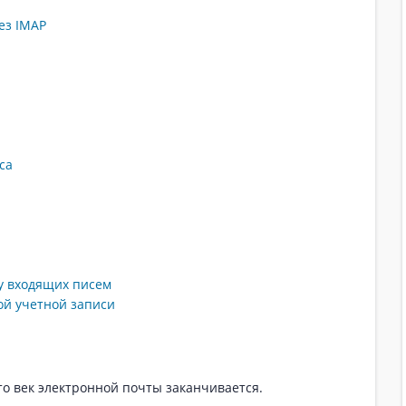
ез IMAP
са
у входящих писем
ой учетной записи
то век электронной почты заканчивается.