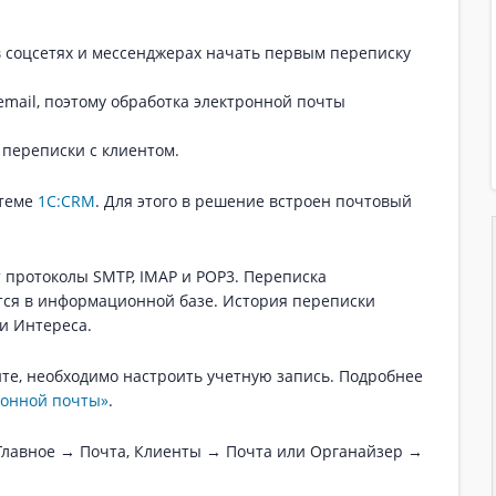
:
 в соцсетях и мессенджерах начать первым переписку
mail, поэтому обработка электронной почты
 переписки с клиентом.
стеме
1С:CRM
. Для этого в решение встроен почтовый
протоколы SMTP, IMAP и POP3. Переписка
тся в информационной базе. История переписки
ли Интереса.
те, необходимо настроить учетную запись. Подробнее
ронной почты»
.
Главное → Почта, Клиенты → Почта или Органайзер →