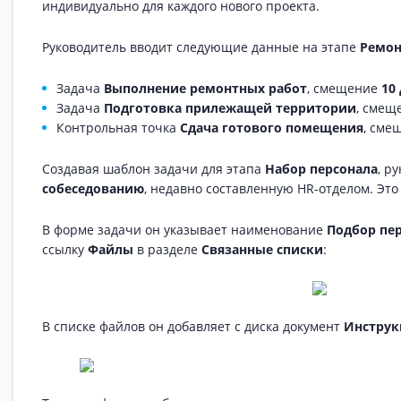
индивидуально для каждого нового проекта.
Руководитель вводит следующие данные на этапе
Ремон
Задача
Выполнение ремонтных работ
, смещение
10
Задача
Подготовка прилежащей территории
, смещ
Контрольная точка
Сдача готового помещения
, сме
Создавая шаблон задачи для этапа
Набор персонала
, р
собеседованию
, недавно составленную HR-отделом. Это
В форме задачи он указывает наименование
Подбор пе
ссылку
Файлы
в разделе
Связанные списки
:
В списке файлов он добавляет с диска документ
Инструк