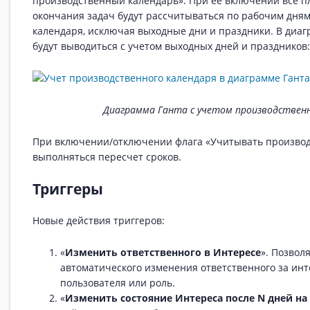
производственный календарь». При ее включении все п
окончания задач будут рассчитываться по рабочим дня
календаря, исключая выходные дни и праздники. В диа
будут выводиться с учетом выходных дней и праздников:
Диаграмма Ганта с учетом производственн
При включении/отключении флага «Учитывать производ
выполняться пересчет сроков.
Триггеры
Новые действия триггеров:
«
Изменить ответственного в Интересе
». Позвол
автоматического изменения ответственного за инт
пользователя или роль.
«
Изменить состояние Интереса после N дней на 